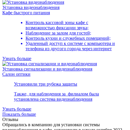
Установка видеонаблюдения
Кафе быстрого питания
Контроль кассовой зоны кафе с
возможностью фиксации звука;
Наблюдение за залом для гостей;
Контроль кухни и служебных помещений;
Удаленный доступ к системе с компьютера и
телефона из другого города через интернет
Узнать больше
Установка сигнализации и видеонаблюдения
Салон оптики
Установили три рубежа защиты
Также, для наблюдения за филиалом была
установлена система видеонаблюдения
Узнать больше
Показать больше
Отзывы
Обращались в компанию для установки системы
Н
видеонаблюдения в кафе, установили в начале октября 2022
в