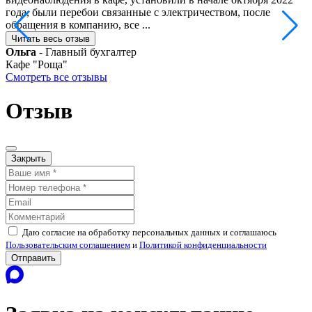
года, были перебои связанные с электричеством, после
б
обращения в компанию, все ...
П
Читать весь отзыв
Ольга
- Главный бухгалтер
Кафе "Роща"
Смотреть все отзывы
Отзыв
Закрыть
Даю согласие на обработку персональных данных и соглашаюсь
Пользовательским соглашением
и
Политикой конфиденциальности
Отправить