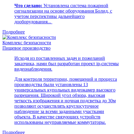
Что сделано:
Установлена система пожарной
сигнализации на основе оборудования Болид, с
учетом перспективы дальнейшего
дооборудования...
Подробнее
Комплекс безопасности
Пищевое производство
Исходя из поставленных задач и пожеланий
заказчика, нами был разработан проект ip-системы
видеонаблюдения.
Для контроля территории, помещений и процесса
производства были установлены 13
универсальных купольных видеокамер высокого
разрешения. Широкий угол обзора, высокая
четкость изображения и ночная подсветка до 30м
позволяют осуществлять круглосуточное
наблюдение за всеми заданными участками
объекта. В качестве связующих устройств
использованы неуправляемые коммутаторы.
Подробнее